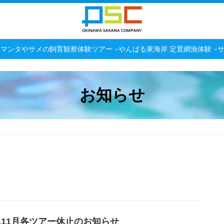
マンタやサメの飼育観察体験ツアー
やんばる東海岸 定置網漁体験
お知らせ
25.11月各ツアー休止のお知らせ