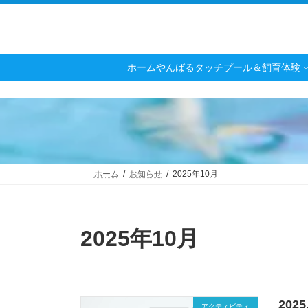
コ
ナ
ン
ビ
テ
ゲ
ン
ー
ツ
シ
ホーム
やんばるタッチプール＆飼育体験
へ
ョ
ス
ン
キ
に
ッ
移
プ
動
ホーム
お知らせ
2025年10月
2025年10月
20
アクティビティ