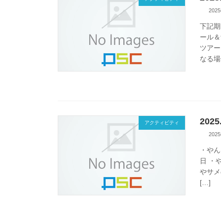
202
下記期
ール＆
ツアー
なる場合
20
アクティビティ
202
・やん
日 ・
やサメ
[…]