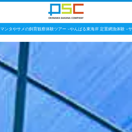
マンタやサメの飼育観察体験ツアー
やんばる東海岸 定置網漁体験