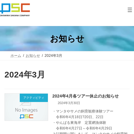
コ
ナ
ン
ビ
テ
ゲ
ン
ー
ツ
シ
へ
ョ
ス
ン
お知らせ
キ
に
ッ
移
プ
動
ホーム
お知らせ
2024年3月
2024年3月
2024年4月各ツアー休止のお知らせ
アクティビティ
2024年3月30日
・マンタやサメの飼育観察体験ツアー
令和6年4月18日?20日、22日
・やんばる東海岸 定置網漁体験
令和6年4月27日～令和6年4月29日
上記期間に関しまして、マンタやサメの飼育観