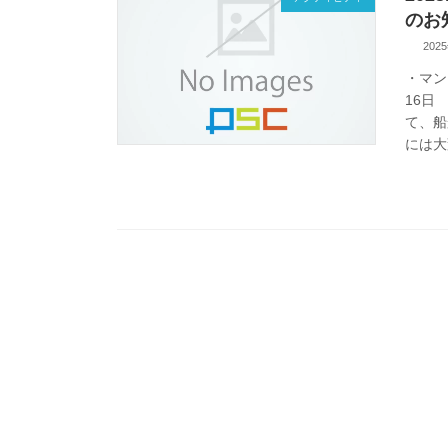
のお
202
・マン
16日
て、船
には大