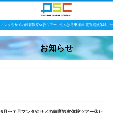
マンタやサメの飼育観察体験ツアー
やんばる東海岸 定置網漁体験
お知らせ
25.6月〜７月マンタやサメの飼育観察体験ツアー休止