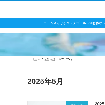
コ
ナ
ン
ビ
テ
ゲ
ン
ー
ツ
シ
ホーム
やんばるタッチプール＆飼育体験
へ
ョ
ス
ン
キ
に
ッ
移
プ
動
ホーム
お知らせ
2025年5月
2025年5月
20
アクティビティ