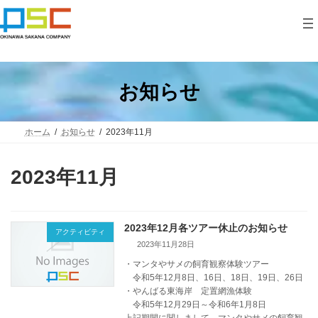
コ
ナ
ン
ビ
テ
ゲ
ン
ー
ツ
シ
へ
ョ
ス
ン
お知らせ
キ
に
ッ
移
プ
動
ホーム
お知らせ
2023年11月
2023年11月
2023年12月各ツアー休止のお知らせ
アクティビティ
2023年11月28日
・マンタやサメの飼育観察体験ツアー
令和5年12月8日、16日、18日、19日、26日
・やんばる東海岸 定置網漁体験
令和5年12月29日～令和6年1月8日
上記期間に関しまして、マンタやサメの飼育観