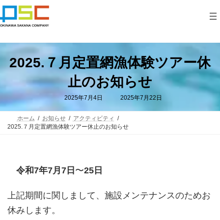
コ
ナ
ン
ビ
テ
ゲ
ン
ー
ツ
シ
へ
ョ
ス
ン
2025.７月定置網漁体験ツアー休
キ
に
ッ
移
止のお知らせ
プ
動
最
2025年7月4日
2025年7月22日
終
更
新
ホーム
お知らせ
アクティビティ
日
2025.７月定置網漁体験ツアー休止のお知らせ
時
:
令和7年7月7日
〜
25日
上記期間に関しまして、施設メンテナンスのためお
休みします。