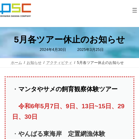
コ
ナ
ン
ビ
テ
ゲ
ン
ー
ツ
シ
へ
ョ
ス
ン
5月各ツアー休止のお知らせ
キ
に
ッ
移
最
2024年4月30日
2025年3月25日
プ
動
終
更
新
ホーム
お知らせ
アクティビティ
5月各ツアー休止のお知らせ
日
時
:
・
マンタやサメの飼育観察体験ツアー
令和6年5月7日、9日、13日~15日、29
日、30日
・
やんばる東海岸 定置網漁体験