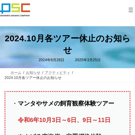
コ
ナ
ン
ビ
テ
ゲ
ン
ー
ツ
シ
へ
ョ
ス
ン
2024.10月各ツアー休止のお知ら
キ
に
ッ
移
せ
プ
動
最
2024年9月28日
2025年3月25日
終
更
新
ホーム
お知らせ
アクティビティ
日
2024.10月各ツアー休止のお知らせ
時
:
・
マンタやサメの飼育観察体験ツアー
令和6年10月3日～6日、9日～11日