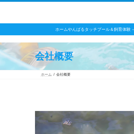
コ
ナ
ン
ビ
テ
ゲ
ン
ー
ツ
シ
ホーム
やんばるタッチプール＆飼育体験
へ
ョ
ス
ン
キ
に
ッ
移
会社概要
プ
動
ホーム
会社概要