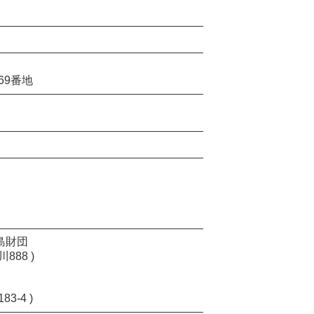
69番地
島財団
88 )
3‐4 )