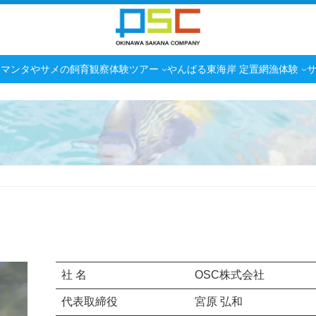
マンタやサメの飼育観察体験ツアー
やんばる東海岸 定置網漁体験
社 名
OSC株式会社
代表取締役
宮原 弘和