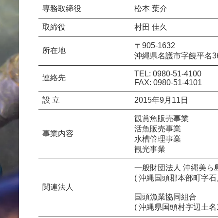
専務取締役
松本 葉介
取締役
村田 佳久
〒905-1632
所在地
沖縄県名護市字饒平名3
TEL: 0980-51-4100
連絡先
FAX: 0980-51-4101
設 立
2015年9月11日
観賞魚販売事業
活魚販売事業
事業内容
水槽管理事業
観光事業
一般財団法人 沖縄美ら
( 沖縄国頭郡本部町字石川8
関連法人
国頭漁業協同組合
( 沖縄県国頭村字辺土名18